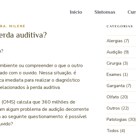
Início
Sintomas
Cur
RA. MILENE
CATEGORIAS
perda auditiva?
Alergias
(7)
a?
Audição
(9)
Cirurgia
(3)
 ambiente ou compreender o que o outro
rrado com o ouvido. Nessa situação, é
Exames
(1)
a imediata para realizar o diagnóstico
Garganta
(7)
relacionados à perda auditiva.
Olfato
(20)
 (OMS) calcula que 360 milhões de
Outros
(22)
m algum problema de audição decorrente
va ao seguinte questionamento: é possível
Patologias
(30)
uvido?
Todos
(4)