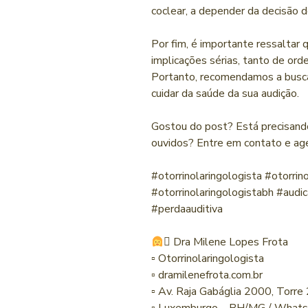
coclear, a depender da decisão d
Por fim, é importante ressaltar 
implicações sérias, tanto de ord
Portanto, recomendamos a busca
cuidar da saúde da sua audição.
Gostou do post? Está precisando
ouvidos? Entre em contato e ag
#otorrinolaringologista #otorri
#otorrinolaringologistabh #audi
#perdaauditiva
‍⚕ Dra Milene Lopes Frota
▫ Otorrinolaringologista
▫ dramilenefrota.com.br
▫ Av. Raja Gabáglia 2000, Torre