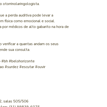
o otorrinolaringologista.
que a perda auditiva pode levar a
em física como emocional e social.
 por médicos de alto gabarito na hora de
 verificar a quantas andam os seus
ende sua consulta.
no #bh #belohorizonte
cao #surdez #escutar #ouvir
 2, salas 505/506