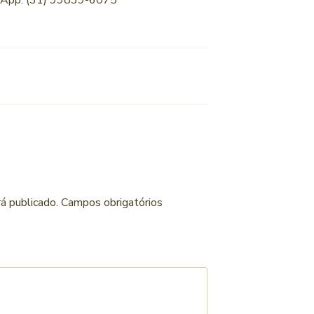
sApp: (31) 99839-6075
á publicado.
Campos obrigatórios