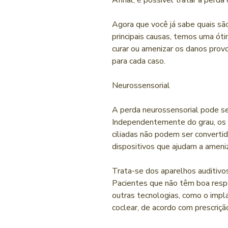
Afinal, é possível tratar a perda
Agora que você já sabe quais são
principais causas, temos uma óti
curar ou amenizar os danos provo
para cada caso.
Neurossensorial
A perda neurossensorial pode se
Independentemente do grau, os d
ciliadas não podem ser converti
dispositivos que ajudam a ameni
Trata-se dos aparelhos auditivo
Pacientes que não têm boa respo
outras tecnologias, como o impl
coclear, de acordo com prescriçã