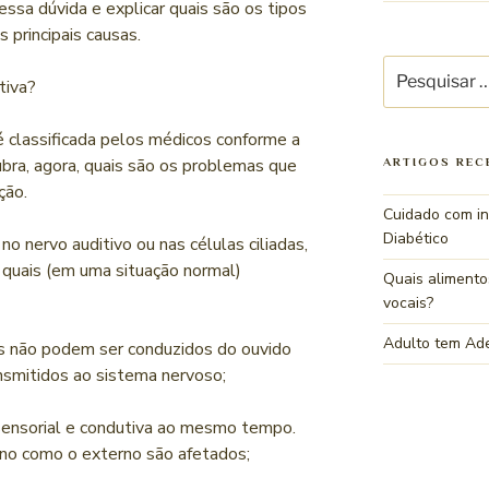
ssa dúvida e explicar quais são os tipos
 principais causas.
tiva?
é classificada pelos médicos conforme a
ubra, agora, quais são os problemas que
ARTIGOS REC
ção.
Cuidado com in
Diabético
o nervo auditivo ou nas células ciliadas,
s quais (em uma situação normal)
Quais alimento
vocais?
Adulto tem Ad
ns não podem ser conduzidos do ouvido
nsmitidos ao sistema nervoso;
sensorial e condutiva ao mesmo tempo.
rno como o externo são afetados;