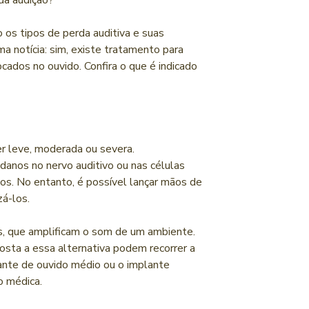
 da audição?
 os tipos de perda auditiva e suas
ma notícia: sim, existe tratamento para
cados no ouvido. Confira o que é indicado
r leve, moderada ou severa.
anos no nervo auditivo ou nas células
dos. No entanto, é possível lançar mãos de
zá-los.
s, que amplificam o som de um ambiente.
sta a essa alternativa podem recorrer a
ante de ouvido médio ou o implante
o médica.